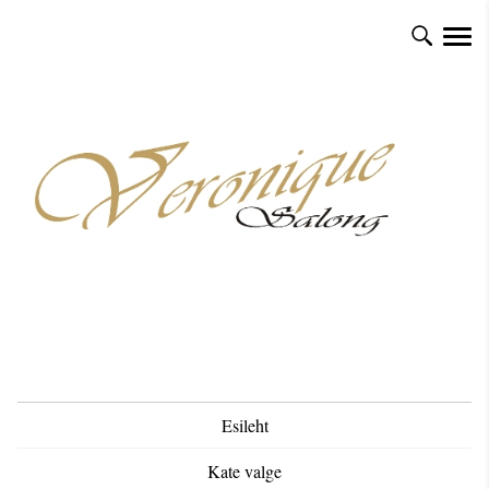
Esileht
Kate valge