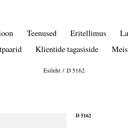
ioon
Teenused
Eritellimus
La
tpaarid
Klientide tagasiside
Meis
Esileht
/
D 5162
D 5162