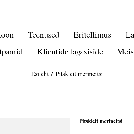
ioon
Teenused
Eritellimus
La
tpaarid
Klientide tagasiside
Meis
Esileht
/
Pitskleit merineitsi
Pitskleit merineitsi