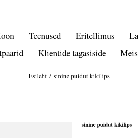
ioon
Teenused
Eritellimus
La
tpaarid
Klientide tagasiside
Meis
Esileht
/
sinine puidut kikilips
sinine puidut kikilips