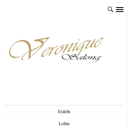
Esileht
Lolita