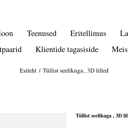
ioon
Teenused
Eritellimus
La
tpaarid
Klientide tagasiside
Meis
Esileht
/
Tüllist seelikuga , 3D lilled
Tüllist seelikuga , 3D li