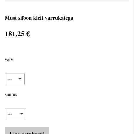
Must sifoon kleit varrukatega
181,25 €
värv
suurus
Lisa ostukorvi