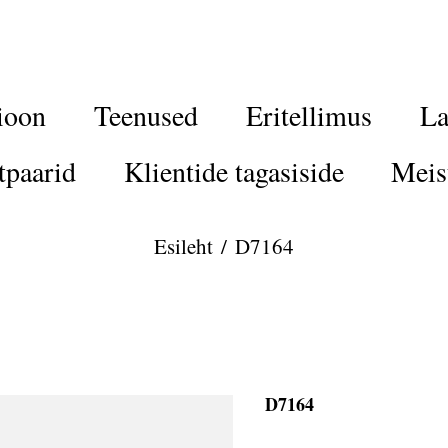
ioon
Teenused
Eritellimus
La
tpaarid
Klientide tagasiside
Meis
Esileht
/
D7164
D7164