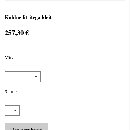
Kuldne litritega kleit
257,30 €
Värv
Suurus
Lisa ostukorvi