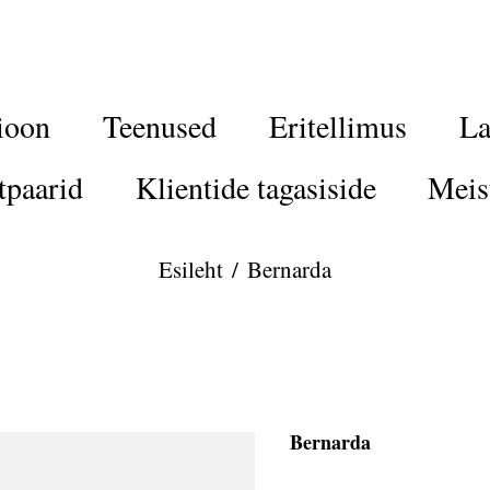
ioon
Teenused
Eritellimus
La
tpaarid
Klientide tagasiside
Meis
Esileht
/
Bernarda
Bernarda