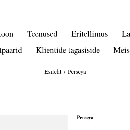
ioon
Teenused
Eritellimus
La
tpaarid
Klientide tagasiside
Meis
Esileht
/
Perseya
Perseya