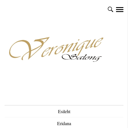
Esileht
Eridana