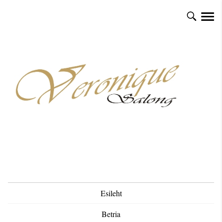
Esileht
Betria