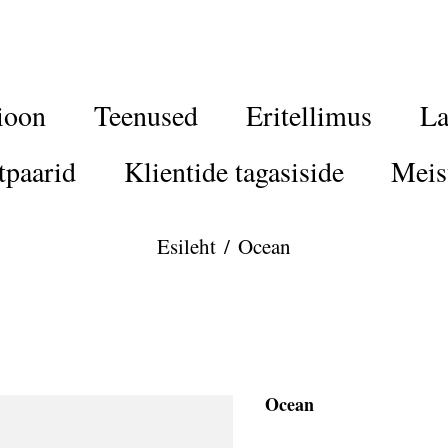
ioon
Teenused
Eritellimus
La
tpaarid
Klientide tagasiside
Meis
Esileht
/
Ocean
Ocean