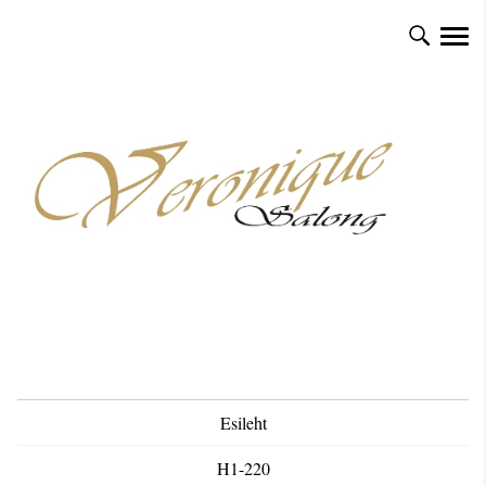
Esileht
H1-220