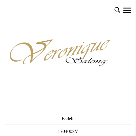
Esileht
1704008V