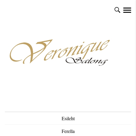
Esileht
Ferella