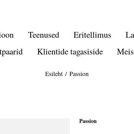
ioon
Teenused
Eritellimus
La
tpaarid
Klientide tagasiside
Meis
Esileht
/
Passion
Passion