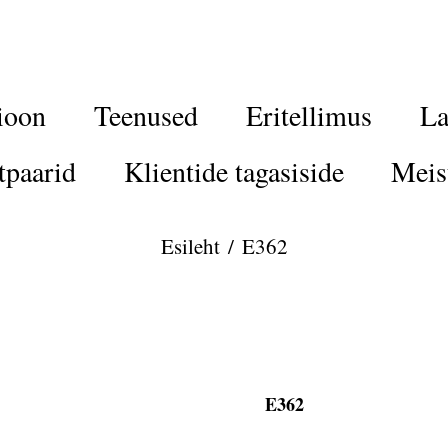
ioon
Teenused
Eritellimus
La
tpaarid
Klientide tagasiside
Meis
Esileht
/
E362
E362