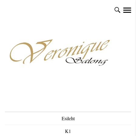
Esileht
K1