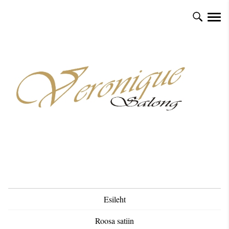
Esileht
Roosa satiin