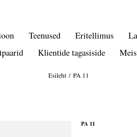
ioon
Teenused
Eritellimus
La
tpaarid
Klientide tagasiside
Meis
Esileht
/
PA 11
PA 11