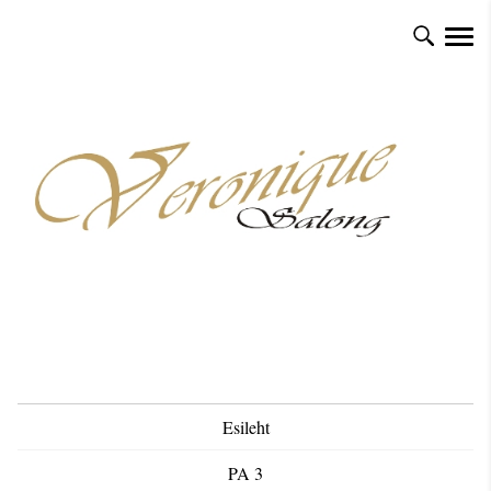
Esileht
PA 3