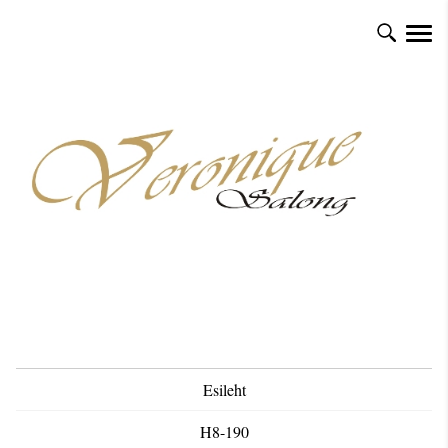
Esileht
H8-190