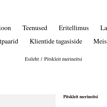
ioon
Teenused
Eritellimus
La
tpaarid
Klientide tagasiside
Meis
Esileht
/
Pitskleit merineitsi
Pitskleit merineitsi