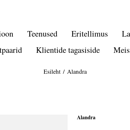
ioon
Teenused
Eritellimus
La
tpaarid
Klientide tagasiside
Meis
Esileht
/
Alandra
Alandra