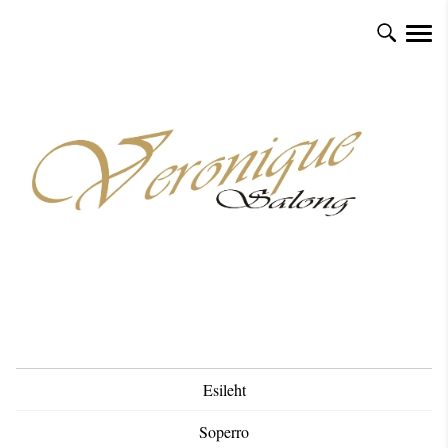
Esileht
Soperro