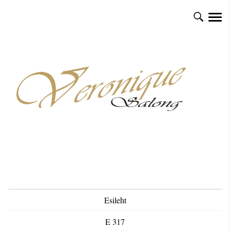
Esileht
E 317